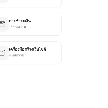
การชำระเงิน
18 บทความ
เครื่องมือสร้างเว็บไซต์
9 บทความ